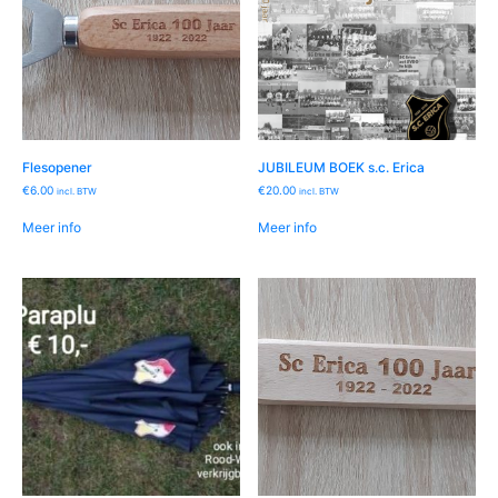
Flesopener
JUBILEUM BOEK s.c. Erica
€
6.00
€
20.00
incl. BTW
incl. BTW
Meer info
Meer info