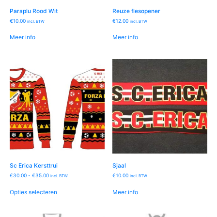
Paraplu Rood Wit
Reuze flesopener
€
10.00
€
12.00
incl. BTW
incl. BTW
Meer info
Meer info
Sc Erica Kersttrui
Sjaal
Prijsklasse:
€
30.00
-
€
35.00
€
10.00
incl. BTW
incl. BTW
€30.00
Dit
tot
Opties selecteren
Meer info
product
€35.00
heeft
meerdere