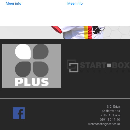
Meer info
Meer info
‹
›
S.C. Erica
Kalffstraat 84
7887 AJ Erica
0591 30 17 40
webredactie@scerica.nl