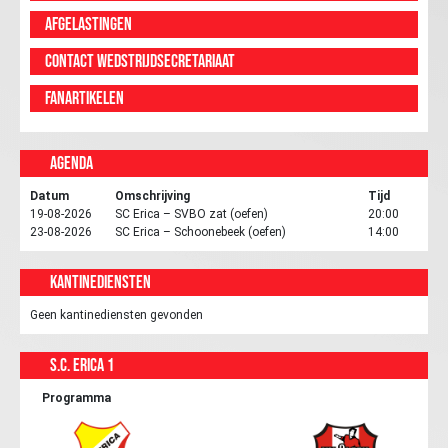
Afgelastingen
Contact wedstrijdsecretariaat
Fanartikelen
Agenda
Datum
Omschrijving
Tijd
19-08-2026
SC Erica – SVBO zat (oefen)
20:00
23-08-2026
SC Erica – Schoonebeek (oefen)
14:00
Kantinediensten
Geen kantinediensten gevonden
S.C. Erica 1
Programma