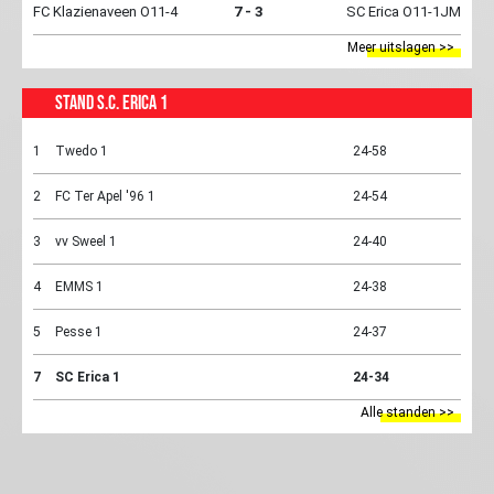
FC Klazienaveen O11-4
7 - 3
SC Erica O11-1JM
Meer uitslagen >>
Stand S.C. Erica 1
1
Twedo 1
24-58
2
FC Ter Apel '96 1
24-54
3
vv Sweel 1
24-40
4
EMMS 1
24-38
5
Pesse 1
24-37
7
SC Erica 1
24-34
Alle standen >>