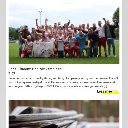
Erica 3 kroont zich tot kampioen!
7-07
Beter laat dan nooit… Hierbij alsnog een terugblik op een prachtig seizoen waarin Erica 3
zich tot kampioen heeft gekroond! Het was een spannend en enerverend seizoen, met
een lange en felle strijd tegen SVV’04. Ondanks de vele blessures gedurende […]
Lees meer >>