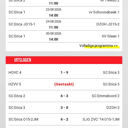
SC Erica 2
vv Twedo 2
11:00
23-08-2026
SC Erica 1
vv Schoonebeek 1
14:00
29-08-2026
SC Erica JO15-1
DZOH JO15-2
11:00
30-08-2026
SC Erica 1
VV Sleen 1
14:00
Volledige programma >>
Uitslagen
HOVC 4
1 - 9
SC Erica 3
HZVV 5
(Gestaakt)
SC Erica 3
SC Erica 2
6 - 3
SC Emmeloord 2
SC Erica 3
3 - 0
DZOH 3
SC Erica O15-2JM
4 - 2
SJO ZVC '14 O15-1JM