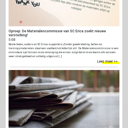
Oproep: De Materialencommissie van SC Erica zoekt nieuwe
versterking!
5-08
Beste leden, ouders en SC Erica-supporters,Zonder goede kleding, ballen en
trainingsmaterialen staat een voetbalclub letterlijk stil. De Materialencommissie is een
onmisbare spil binnen onze vereniging die ervoor zorgt dat al onze teams elk seizoen
weer strak gekleed en volledig uitgerust […]
Lees meer >>