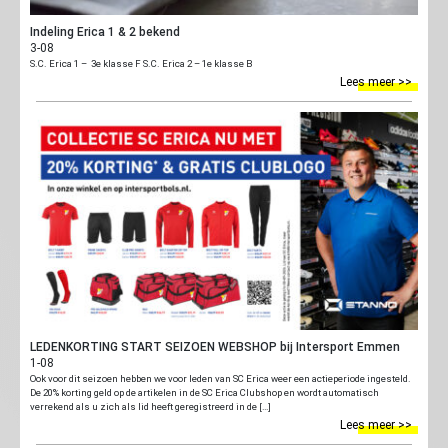
Indeling Erica 1 & 2 bekend
3-08
S.C. Erica 1 – 3e klasse F S.C. Erica 2 – 1e klasse B
Lees meer >>
LEDENKORTING START SEIZOEN WEBSHOP bij Intersport Emmen
1-08
Ook voor dit seizoen hebben we voor leden van SC Erica weer een actieperiode ingesteld.
De 20% korting geld op de artikelen in de SC Erica Clubshop en wordt automatisch
verrekend als u zich als lid heeft geregistreerd in de […]
Lees meer >>