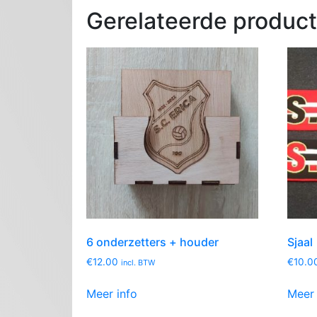
Gerelateerde produc
6 onderzetters + houder
Sjaal
€
12.00
€
10.0
incl. BTW
Meer info
Meer 