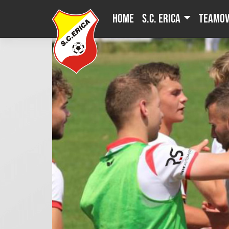
Skip
Home
S.C. Erica
Teamov
to
content