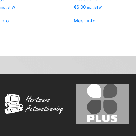
€
6.00
incl. BTW
incl. BTW
info
Meer info