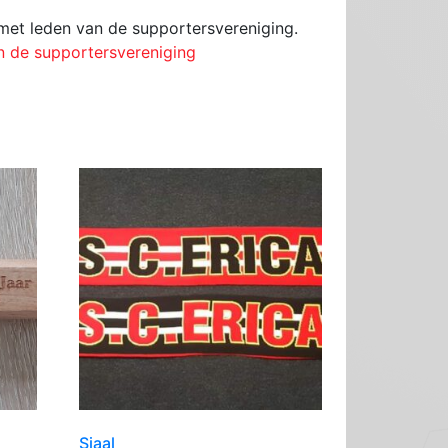
 met leden van de supportersvereniging.
n de supportersvereniging
Sjaal