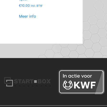
€
10.00
incl. BTW
Meer info