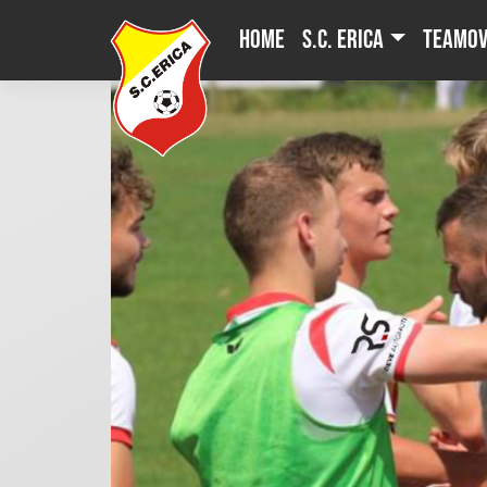
Skip
Home
S.C. Erica
Teamov
to
content