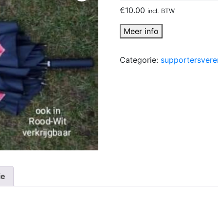
€
10.00
incl. BTW
Meer info
Categorie:
supportersvere
ie