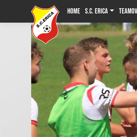
Skip
Home
S.C. Erica
Teamov
to
content