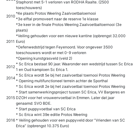
Staphorst met 5-1 verloren van RODHA Raalte. (2500
toeschouwers)
*4e plaats Protos Weering Zaalvoetbaloernooi
2010
*3e elftal promoveert naar de reserve 1e klasse
*3e keer in de finale Protos Weering Zaalvoetbaltoernooi (3e
plaats)
*Veiling gehouden voor een nieuwe kantine (opbrengst 32.000
2011
Euro)
*Oefenwedstrijd tegen Feyenoord. Voor ongeveer 3500
toeschouwers wordt er met 0-9 verloren
*Opening kunstgrasveld (veld 2)
* Sc Erica bestaat 90 jaar. Waaronder een wedstrijd tussen Sc Erica
2012
1 en Oud kampioen Sc Erica 1.
* Sc Erica wordt 5e bij het zaalvoetbal toernooi Protos Weering
2014
* Opening multifunctioneel terrein achter de Sporthal
* Sc Erica wordt 2e bij het zaalvoetbal toernooi Protos Weering
* Start samenwerkingsproject tussen SC Erica, VV Bargeres en
2015
DZOH voor het vrouwenvoetbal in Emmen. Later dat jaar
genaamd: SVO BDE.
* Start puppyvoetbal van SC Erica
* Sc Erica wint 39e editie Protos Weering
2016
* Veiling gehouden voor een puppyveld door “Vrienden van SC
Erica” (opbrengst 10.375 Euro)