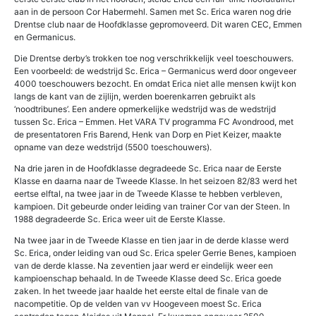
aan in de persoon Cor Habermehl. Samen met Sc. Erica waren nog drie
Drentse club naar de Hoofdklasse gepromoveerd. Dit waren CEC, Emmen
en Germanicus.
Die Drentse derby’s trokken toe nog verschrikkelijk veel toeschouwers.
Een voorbeeld: de wedstrijd Sc. Erica – Germanicus werd door ongeveer
4000 toeschouwers bezocht. En omdat Erica niet alle mensen kwijt kon
langs de kant van de zijlijn, werden boerenkarren gebruikt als
‘noodtribunes’. Een andere opmerkelijke wedstrijd was de wedstrijd
tussen Sc. Erica – Emmen. Het VARA TV programma FC Avondrood, met
de presentatoren Fris Barend, Henk van Dorp en Piet Keizer, maakte
opname van deze wedstrijd (5500 toeschouwers).
Na drie jaren in de Hoofdklasse degradeede Sc. Erica naar de Eerste
Klasse en daarna naar de Tweede Klasse. In het seizoen 82/83 werd het
eertse elftal, na twee jaar in de Tweede Klasse te hebben verbleven,
kampioen. Dit gebeurde onder leiding van trainer Cor van der Steen. In
1988 degradeerde Sc. Erica weer uit de Eerste Klasse.
Na twee jaar in de Tweede Klasse en tien jaar in de derde klasse werd
Sc. Erica, onder leiding van oud Sc. Erica speler Gerrie Benes, kampioen
van de derde klasse. Na zeventien jaar werd er eindelijk weer een
kampioenschap behaald. In de Tweede Klasse deed Sc. Erica goede
zaken. In het tweede jaar haalde het eerste eltal de finale van de
nacompetitie. Op de velden van vv Hoogeveen moest Sc. Erica