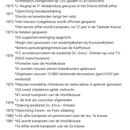
*Entreeprijs vastgesteld op 1,00 gulden (0,45 eurocent)
1970
*J. Regtop en P. Middendorp gekozen in het Drents KNVB elftal
*Oprichting Handbalafdeling
1971
*Eerste reclameborden langs het veld.
1972
*Het nieuwe clubgebouw wordt officieel geopend.
*Het eerste elftal wordt kampioen, na 12 jaar in de Tweede Klasse
1973
te hebben gespeeld.
*De supportervereniging opgericht.
*Begin met sponsoren van wedstrijdballen bij thuiswedtrijden.
*Betere parkeergelegenheid aan de Kalffstraat.
*FC avondrood neemt de wedstrijd Sc. Erica – Emmen op voor TV
1974
(5500 toeschouwers)
*Promotie naar de Hoofdklasse
*Er worden nieuwe stenen kleedkamers gebouwd.
*Afgelopen seizoen 12.860 betalende berzoekers (gem.1000 per
wedstrijd)
1975
*Nieuwe overdekte zittrubune en radiocabine in gebruik genomen.
100 vaste zitplekken gelijk verkocht.
*A1 wordt kampioen van de Hoofdklasse
*J. de Kok als voorzitter afgetreden.
1976
*Staking wedstrijd Sc. Erica – Emmen
1979
*Oprichting Zwem- en Polo-afdeling
1980
*v2e elfal kampioen en promoveert naar de res. 1e klasse.
1981
*A2 wordt kampioen van de Hoofdklasse
*1e elftal wordt kampioen van de 2e klasse