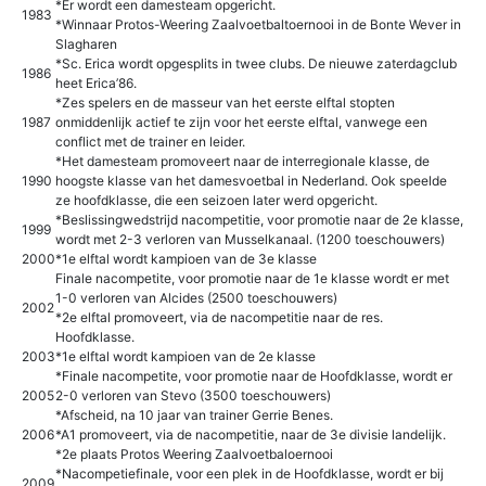
*Er wordt een damesteam opgericht.
1983
*Winnaar Protos-Weering Zaalvoetbaltoernooi in de Bonte Wever in
Slagharen
*Sc. Erica wordt opgesplits in twee clubs. De nieuwe zaterdagclub
1986
heet Erica’86.
*Zes spelers en de masseur van het eerste elftal stopten
1987
onmiddenlijk actief te zijn voor het eerste elftal, vanwege een
conflict met de trainer en leider.
*Het damesteam promoveert naar de interregionale klasse, de
1990
hoogste klasse van het damesvoetbal in Nederland. Ook speelde
ze hoofdklasse, die een seizoen later werd opgericht.
*Beslissingwedstrijd nacompetitie, voor promotie naar de 2e klasse,
1999
wordt met 2-3 verloren van Musselkanaal. (1200 toeschouwers)
2000
*1e elftal wordt kampioen van de 3e klasse
Finale nacompetite, voor promotie naar de 1e klasse wordt er met
1-0 verloren van Alcides (2500 toeschouwers)
2002
*2e elftal promoveert, via de nacompetitie naar de res.
Hoofdklasse.
2003
*1e elftal wordt kampioen van de 2e klasse
*Finale nacompetite, voor promotie naar de Hoofdklasse, wordt er
2005
2-0 verloren van Stevo (3500 toeschouwers)
*Afscheid, na 10 jaar van trainer Gerrie Benes.
2006
*A1 promoveert, via de nacompetitie, naar de 3e divisie landelijk.
*2e plaats Protos Weering Zaalvoetbaloernooi
*Nacompetiefinale, voor een plek in de Hoofdklasse, wordt er bij
2009