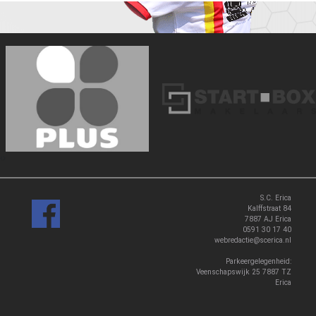
‹
›
S.C. Erica
Kalffstraat 84
7887 AJ Erica
0591 30 17 40
webredactie@scerica.nl
Parkeergelegenheid:
Veenschapswijk 25 7887 TZ
Erica