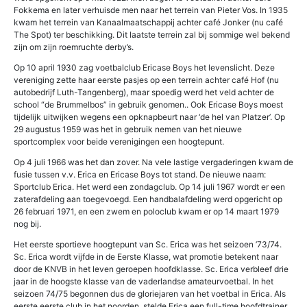
Fokkema en later verhuisde men naar het terrein van Pieter Vos. In 1935
kwam het terrein van Kanaalmaatschappij achter café Jonker (nu café
The Spot) ter beschikking. Dit laatste terrein zal bij sommige wel bekend
zijn om zijn roemruchte derby’s.
Op 10 april 1930 zag voetbalclub Ericase Boys het levenslicht. Deze
vereniging zette haar eerste pasjes op een terrein achter café Hof (nu
autobedrijf Luth-Tangenberg), maar spoedig werd het veld achter de
school “de Brummelbos” in gebruik genomen.. Ook Ericase Boys moest
tijdelijk uitwijken wegens een opknapbeurt naar ‘de hel van Platzer’. Op
29 augustus 1959 was het in gebruik nemen van het nieuwe
sportcomplex voor beide verenigingen een hoogtepunt.
Op 4 juli 1966 was het dan zover. Na vele lastige vergaderingen kwam de
fusie tussen v.v. Erica en Ericase Boys tot stand. De nieuwe naam:
Sportclub Erica. Het werd een zondagclub. Op 14 juli 1967 wordt er een
zaterafdeling aan toegevoegd. Een handbalafdeling werd opgericht op
26 februari 1971, en een zwem en poloclub kwam er op 14 maart 1979
nog bij.
Het eerste sportieve hoogtepunt van Sc. Erica was het seizoen ’73/74.
Sc. Erica wordt vijfde in de Eerste Klasse, wat promotie betekent naar
door de KNVB in het leven geroepen hoofdklasse. Sc. Erica verbleef drie
jaar in de hoogste klasse van de vaderlandse amateurvoetbal. In het
seizoen 74/75 begonnen dus de gloriejaren van het voetbal in Erica. Als
eerste eerste club in het noorden, stelde Erica een full-time hoofdtrainer