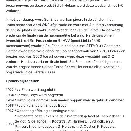
aantreden tegen Alcides uit Meppel. Er kwamen ongeveer 2500
toeschouwers op deze wedstrijd af. Helaas werd deze wedstrijd met 1-0
verloren.
In het jaar daarop werd Sc. Erica wel kampioen. In de strijd om het
kampioenschap werd WKE afgetroefd en werd met 4 punten voorsprong
de eerste plaats behaald. In de tweede jaar van de Eerste Klasse werd
wederom de finale van de nacompetitie behaald. Na de gewonnen
tweestrijd met Sc. Enschede en RKHVV (gemiddelde 1500
toeschouwers) wachtte Sc. Erica in de finale met STEVO uit Geesteren.
De finalewedstrijd werd gehouden op het sportpark van SVBO. Onder een
toezien oog van 3500 toeschouwers werd deze wedstrijd met 0-2
verloren. Na deze verloren finale heeft Sc. Erica ook afscheid genomen
van de langstzittende trainer Gerrie Benes. Het eerste elftal voetbalt nu
nog steeds in de Eerste Klasse.
Opmerkelijke feiten
1922
*vv Erica werd opgericht
1930
*Ericase Boys werd opgericht
1959
*Het huidige complex aan Veenschappen werd in gebruik genomen
1966
*Fusie vv Erica en Ericase Boys
1967
*Oprichting afdeling zaterdagvoetbal
*Het eerste bestuur van na de fusie treedt geheel af. Herkiesbaar: J.
de Kok, S de Jonge, F. Kootstra, W. Harmers, T. vd Kolk, en J.
1969
Prinsen. Niet herkiesbaar: G. Horstman, D. Oost en R. Reuvers.