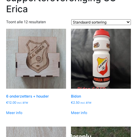
Erica
Toont alle 12 resultaten
6 onderzetters + houder
Bidon
€
12.00
€
2.50
incl. BTW
incl. BTW
Meer info
Meer info