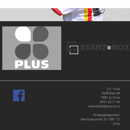
‹
›
S.C. Erica
Kalffstraat 84
7887 AJ Erica
0591 30 17 40
webredactie@scerica.nl
Parkeergelegenheid:
Veenschapswijk 25 7887 TZ
Erica