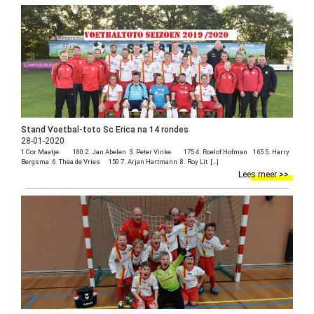
Stand Voetbal-toto Sc Erica na 14 rondes
28-01-2020
1 Cor Maatje 180 2. Jan Abelen 3. Peter Vinke 175 4. Roelof Hofman 165 5. Harry
Bergsma 6. Thea de Vries 150 7. Arjan Hartmann 8. Roy Lit […]
Lees meer >>