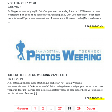
VOETBALQUIZ 2020
2-01-2020
De “Supportersvereniging Sc Erica” organiseert zaterdag 8 februari 2020 wederom een
“Voetbalquiz” in de kantine van Sc Erica Aanvang 20.00 uur. Deelname kan in een team
van minimaal 2 personen en maximaal 4 personen. ( 16 jaar en ouder)Maximale aantal
[…]
Lees meer >>
43E EDITIE PROTOS WEERING VAN START
26-12-2019
A.s. zaterdag 28 december start de 43e editie van het Protos Weering
zaalvoetbaltoernooi.De kantine van SC Erica is de gehele avond geopend en er is muziek
verzorgd door DJ Hoempa Henkie,de supportersverening organiseerd een verloting met
mooie prijzen!! Één van […]
Lees meer >>
Nieuwer
1
2
…
27
28
29
Ouder