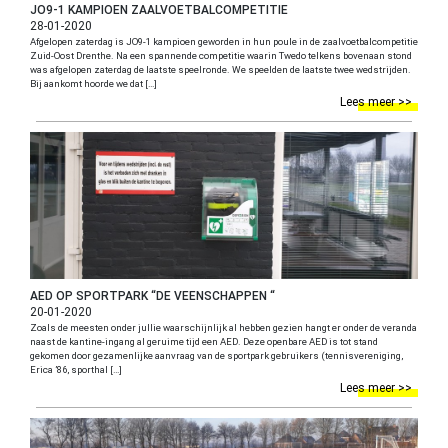
JO9-1 KAMPIOEN ZAALVOETBALCOMPETITIE
28-01-2020
Afgelopen zaterdag is JO9-1 kampioen geworden in hun poule in de zaalvoetbalcompetitie
Zuid-Oost Drenthe. Na een spannende competitie waarin Twedo telkens bovenaan stond
was afgelopen zaterdag de laatste speelronde. We speelden de laatste twee wedstrijden.
Bij aankomt hoorde we dat […]
Lees meer >>
AED OP SPORTPARK “DE VEENSCHAPPEN “
20-01-2020
Zoals de meesten onder jullie waarschijnlijk al hebben gezien hangt er onder de veranda
naast de kantine-ingang al geruime tijd een AED. Deze openbare AED is tot stand
gekomen door gezamenlijke aanvraag van de sportpark gebruikers (tennisvereniging,
Erica ’86, sporthal […]
Lees meer >>