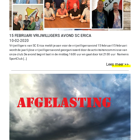
15 FEBRUARI VRIJWILLIGERS AVOND SC ERICA
10-02-2020
Vrijwilligers van SC Erica meldt je aan voor de vrijwilligersavond 15 februari15 februari
wordt de jaarlijkse vrijwilligersavond georganiseerd door de activiteitencommisse van
onze club.De avond begint laat in de middag 16:00 uur en gaat door tot 21:00 uur Namens
SportClub […]
Lees meer >>