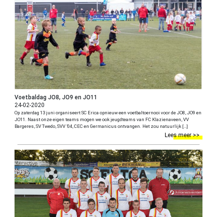
Voetbaldag JO8, JO9 en JO11
24-02-2020
Op zaterdag 13 juni organiseert SC Erica opnieuw een voetbaltoernooi voor de JO8, JO9 en
JO11. Naast onze eigen teams mogen we ook jeugdteams van FC Klazienaveen, VV
Bargeres, SV Twedo, SVV ’04, CEC en Germanicus ontvangen. Het zou natuurlijk […]
Lees meer >>