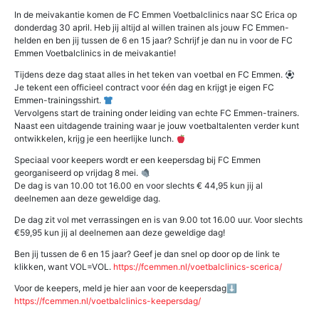
In de meivakantie komen de FC Emmen Voetbalclinics naar SC Erica op
donderdag 30 april. Heb jij altijd al willen trainen als jouw FC Emmen-
helden en ben jij tussen de 6 en 15 jaar? Schrijf je dan nu in voor de FC
Emmen Voetbalclinics in de meivakantie!
Tijdens deze dag staat alles in het teken van voetbal en FC Emmen.
Je tekent een officieel contract voor één dag en krijgt je eigen FC
Emmen-trainingsshirt.
Vervolgens start de training onder leiding van echte FC Emmen-trainers.
Naast een uitdagende training waar je jouw voetbaltalenten verder kunt
ontwikkelen, krijg je een heerlijke lunch.
Speciaal voor keepers wordt er een keepersdag bij FC Emmen
georganiseerd op vrijdag 8 mei.
De dag is van 10.00 tot 16.00 en voor slechts € 44,95 kun jij al
deelnemen aan deze geweldige dag.
De dag zit vol met verrassingen en is van 9.00 tot 16.00 uur. Voor slechts
€59,95 kun jij al deelnemen aan deze geweldige dag!
Ben jij tussen de 6 en 15 jaar? Geef je dan snel op door op de link te
klikken, want VOL=VOL.
https://fcemmen.nl/voetbalclinics-scerica/
Voor de keepers, meld je hier aan voor de keepersdag⬇
https://fcemmen.nl/voetbalclinics-keepersdag/