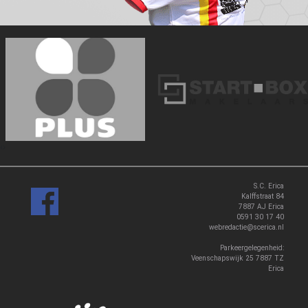
‹
›
S.C. Erica
Kalffstraat 84
7887 AJ Erica
0591 30 17 40
webredactie@scerica.nl
Parkeergelegenheid:
Veenschapswijk 25 7887 TZ
Erica