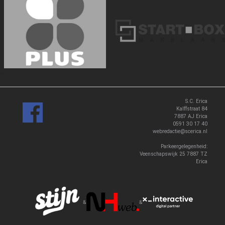
‹
›
S.C. Erica
Kalffstraat 84
7887 AJ Erica
0591 30 17 40
webredactie@scerica.nl
Parkeergelegenheid:
Veenschapswijk 25 7887 TZ
Erica
&
&