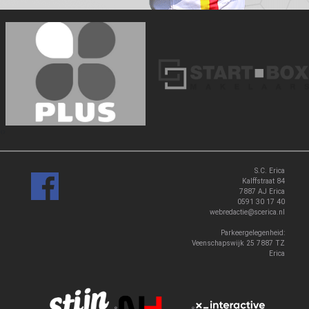
‹
›
S.C. Erica
Kalffstraat 84
7887 AJ Erica
0591 30 17 40
webredactie@scerica.nl
Parkeergelegenheid:
Veenschapswijk 25 7887 TZ
Erica
&
&