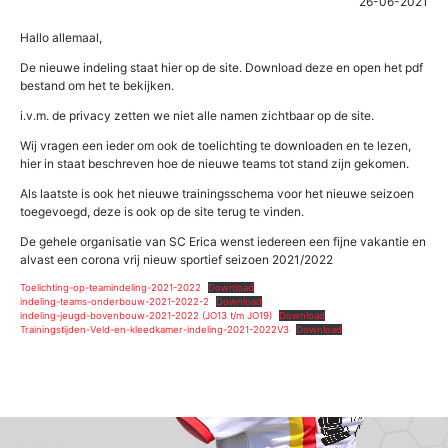
26-06-2021
Hallo allemaal,
De nieuwe indeling staat hier op de site. Download deze en open het pdf
bestand om het te bekijken.
i.v.m. de privacy zetten we niet alle namen zichtbaar op de site.
Wij vragen een ieder om ook de toelichting te downloaden en te lezen,
hier in staat beschreven hoe de nieuwe teams tot stand zijn gekomen.
Als laatste is ook het nieuwe trainingsschema voor het nieuwe seizoen
toegevoegd, deze is ook op de site terug te vinden.
De gehele organisatie van SC Erica wenst iedereen een fijne vakantie en
alvast een corona vrij nieuw sportief seizoen 2021/2022
Toelichting-op-teamindeling-2021-2022
Download
indeling-teams-onderbouw-2021-2022-2
Download
indeling-jeugd-bovenbouw-2021-2022 (JO13 t/m JO19)
Download
Trainingstijden-Veld-en-kleedkamer-indeling-2021-2022V3
Download