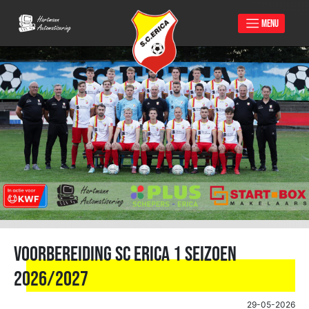
MENU
Skip
to
content
Voorbereiding SC Erica 1 seizoen
2026/2027
29-05-2026