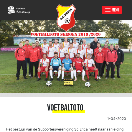
MENU
Skip
to
content
Voetbaltoto
1-04-2020
Het bestuur van de Supportersvereniging Sc Erica heeft naar aanleiding