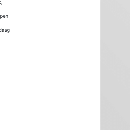
k,
open
ndaag