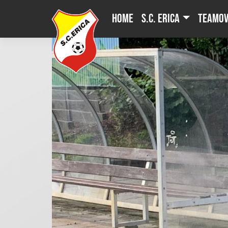
Skip
Home
S.C. Erica
Teamov
to
content