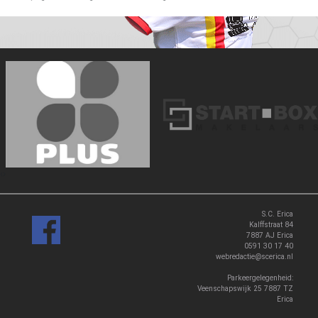
‹
›
S.C. Erica
Kalffstraat 84
7887 AJ Erica
0591 30 17 40
webredactie@scerica.nl
Parkeergelegenheid:
Veenschapswijk 25 7887 TZ
Erica