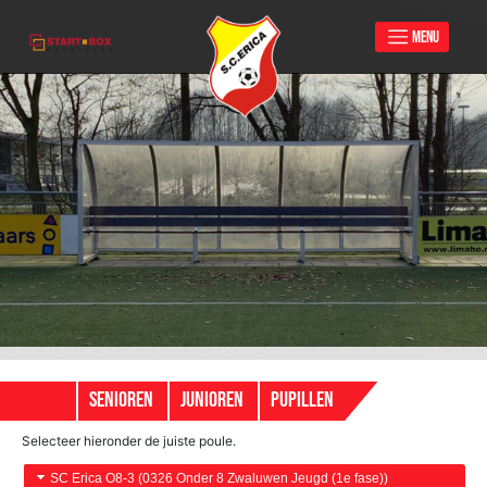
MENU
Skip
to
content
SENIOREN
JUNIOREN
PUPILLEN
Selecteer hieronder de juiste poule.
SC Erica O8-3 (0326 Onder 8 Zwaluwen Jeugd (1e fase))