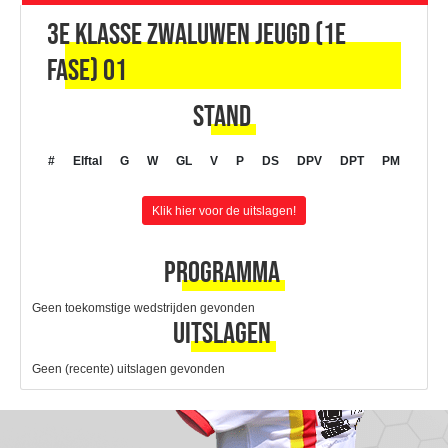
3e klasse Zwaluwen Jeugd (1e
fase) 01
Stand
#
Elftal
G
W
GL
V
P
DS
DPV
DPT
PM
Klik hier voor de uitslagen!
Programma
Geen toekomstige wedstrijden gevonden
Uitslagen
Geen (recente) uitslagen gevonden