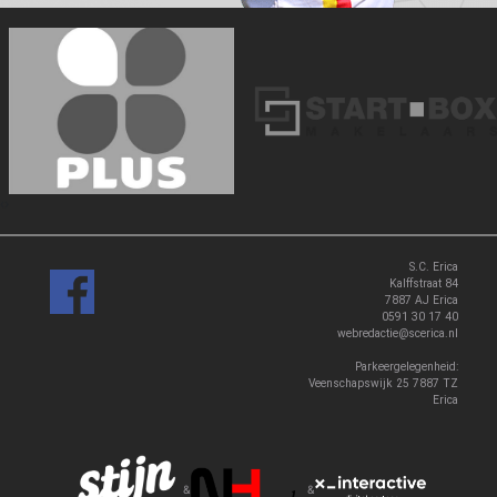
‹
›
S.C. Erica
Kalffstraat 84
7887 AJ Erica
0591 30 17 40
webredactie@scerica.nl
Parkeergelegenheid:
Veenschapswijk 25 7887 TZ
Erica
&
&