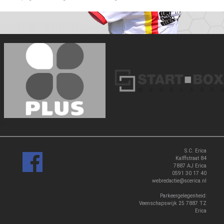
‹
›
S.C. Erica
Kalffstraat 84
7887 AJ Erica
0591 30 17 40
webredactie@scerica.nl
Parkeergelegenheid:
Veenschapswijk 25 7887 TZ
Erica