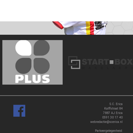
‹
›
S.C. Erica
Kalffstraat 84
7887 AJ Erica
0591 30 17 40
webredactie@scerica.nl
Parkeergelegenheid: