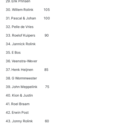
29. Erik Prinsen
30. Willem Rolink 105
31. Pascal & Johan 100
32. Pelle de Vries
33. Roelof Kuipers 90
34. Jannick Rolink
35. E Bos
36. Veenstra-Wever
37. Henk Heijnen 85
38. G Wormmeester
39. John Meppelink 75
40. Kion & Justin
41. Roel Braam
42. Erwin Post
43. Jonny Rolink 60