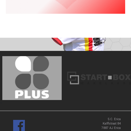
‹
›
S.C. Erica
Kalffstraat 84
7887 AJ Erica