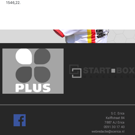
1546,22.
‹
›
S.C. Erica
Kalffstraat 84
7887 AJ Erica
0591 30 17 40
webredactie@scerica.nl