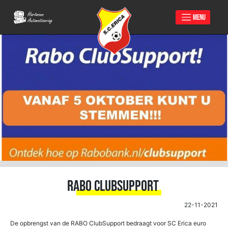
MENU
Skip
to
content
RABO ClubSupport
22-11-2021
De opbrengst van de RABO ClubSupport bedraagt voor SC Erica euro