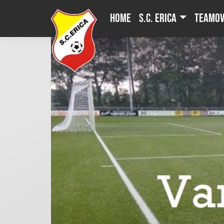
Skip
Home
S.C. Erica
Teamov
to
content