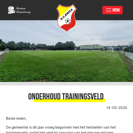
MENU
Skip
to
content
Onderhoud Trainingsveld
14-05-2025
Beste leden,
De gemeente is dit jaar vroeg begonnen met het herstellen van het
trainingsveld, zodat het veld bij aanvang van het nieuwe seizoen