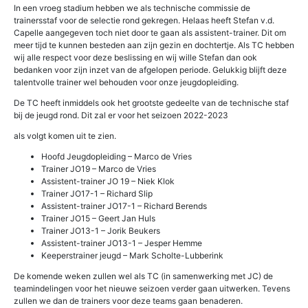
In een vroeg stadium hebben we als technische commissie de
trainersstaf voor de selectie rond gekregen. Helaas heeft Stefan v.d.
Capelle aangegeven toch niet door te gaan als assistent-trainer. Dit om
meer tijd te kunnen besteden aan zijn gezin en dochtertje. Als TC hebben
wij alle respect voor deze beslissing en wij wille Stefan dan ook
bedanken voor zijn inzet van de afgelopen periode. Gelukkig blijft deze
talentvolle trainer wel behouden voor onze jeugdopleiding.
De TC heeft inmiddels ook het grootste gedeelte van de technische staf
bij de jeugd rond. Dit zal er voor het seizoen 2022-2023
als volgt komen uit te zien.
Hoofd Jeugdopleiding – Marco de Vries
Trainer JO19 – Marco de Vries
Assistent-trainer JO 19 – Niek Klok
Trainer JO17-1 – Richard Slip
Assistent-trainer JO17-1 – Richard Berends
Trainer JO15 – Geert Jan Huls
Trainer JO13-1 – Jorik Beukers
Assistent-trainer JO13-1 – Jesper Hemme
Keeperstrainer jeugd – Mark Scholte-Lubberink
De komende weken zullen wel als TC (in samenwerking met JC) de
teamindelingen voor het nieuwe seizoen verder gaan uitwerken. Tevens
zullen we dan de trainers voor deze teams gaan benaderen.