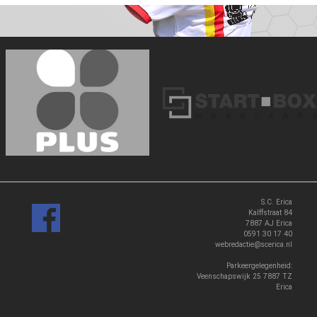
‹
›
S.C. Erica
Kalffstraat 84
7887 AJ Erica
0591 30 17 40
webredactie@scerica.nl
Parkeergelegenheid:
Veenschapswijk 25 7887 TZ
Erica