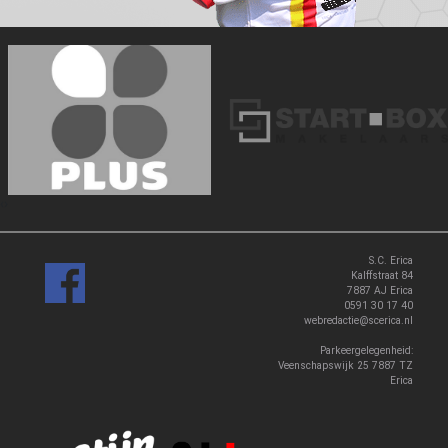
‹
›
S.C. Erica
Kalffstraat 84
7887 AJ Erica
0591 30 17 40
webredactie@scerica.nl
Parkeergelegenheid:
Veenschapswijk 25 7887 TZ
Erica