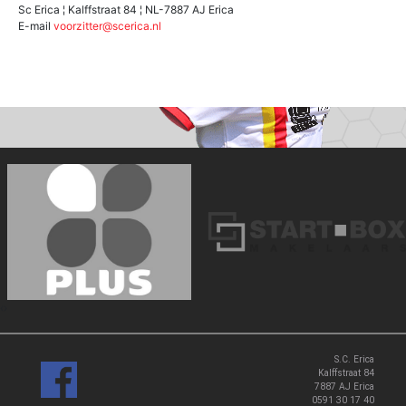
Sc Erica ¦ Kalffstraat 84 ¦ NL-7887 AJ Erica
E-mail
voorzitter@scerica.nl
‹
›
S.C. Erica
Kalffstraat 84
7887 AJ Erica
0591 30 17 40