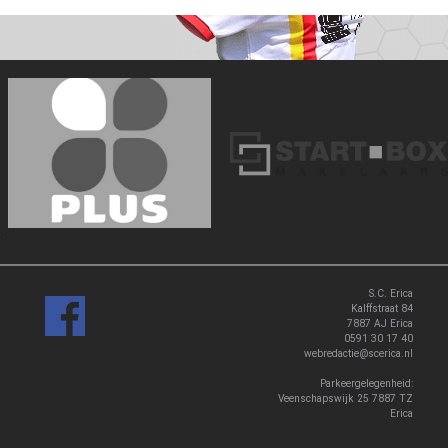
‹
›
S.C. Erica
Kalffstraat 84
7887 AJ Erica
0591 30 17 40
webredactie@scerica.nl
Parkeergelegenheid:
Veenschapswijk 25 7887 TZ
Erica