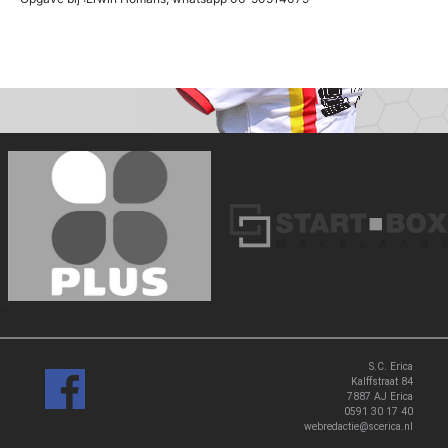
‹
›
S.C. Erica
Kalffstraat 84
7887 AJ Erica
0591 30 17 40
webredactie@scerica.nl