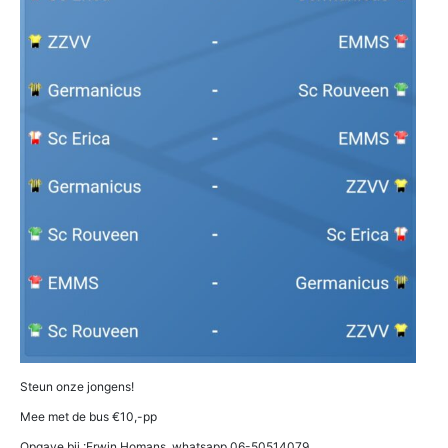
Steun onze jongens!
Mee met de bus €10,-pp
Opgave bij :Erwin Homans, whatsapp 06-50514079