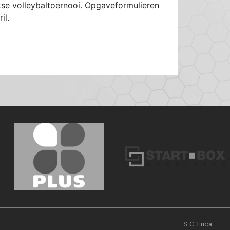
se volleybaltoernooi. Opgaveformulieren
il.
S.C. Erica