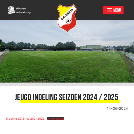
MENU
Skip
to
content
Jeugd indeling seizoen 2024 / 2025
14-06-2024
Indeling SC Erica 20242025
Downloaden