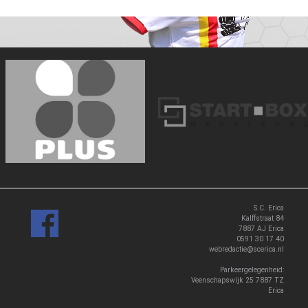
‹
›
S.C. Erica
Kalffstraat 84
7887 AJ Erica
0591 30 17 40
webredactie@scerica.nl
Parkeergelegenheid:
Veenschapswijk 25 7887 TZ
Erica