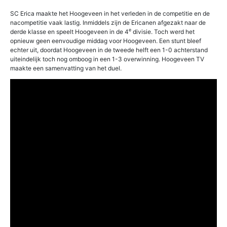
SC Erica maakte het Hoogeveen in het verleden in de competitie en de
nacompetitie vaak lastig. Inmiddels zijn de Ericanen afgezakt naar de
e
derde klasse en speelt Hoogeveen in de 4
divisie. Toch werd het
opnieuw geen eenvoudige middag voor Hoogeveen. Een stunt bleef
echter uit, doordat Hoogeveen in de tweede helft een 1-0 achterstand
uiteindelijk toch nog omboog in een 1-3 overwinning. Hoogeveen TV
maakte een samenvatting van het duel.