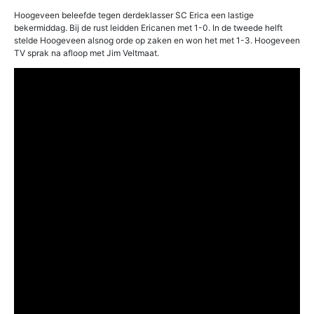
Hoogeveen beleefde tegen derdeklasser SC Erica een lastige
bekermiddag. Bij de rust leidden Ericanen met 1-0. In de tweede helft
stelde Hoogeveen alsnog orde op zaken en won het met 1-3. Hoogeveen
TV sprak na afloop met Jim Veltmaat.