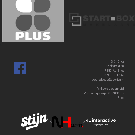
‹
›
S.C. Erica
Kalffstraat 84
7887 AJ Erica
0591 30 17 40
webredactie@scerica.nl
Parkeergelegenheid:
Veenschapswijk 25 7887 TZ
Erica
&
&