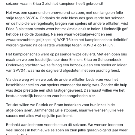
seizoen waarin Erica 3 zich tot kampioen heeft gekroond!
Het was een spannend en enerverend seizoen, met een lange en felle
strijd tegen SVV’04. Ondanks de vele blessures gedurende het seizoen
en de hulp die we regelmatig kregen van spelers uit andere elftallen, wist
Erica 3 als team steeds weer het maximale eruit te halen. Uiteindelijk gaf
het doelsaldo de doorslag. Na een waar voetbalgevecht en een
zwaarbevochten gelijkspel bij WKE ’16 kon het kampioenschap definitief
worden gevierd na de laatste wedstrijd tegen HOVC 4 op 14 juni.
Het kampioenschap werd op passende wijze gevierd. Met een open bus
maakten we een feestelijke tour door Emmen, Erica en Schoonebeek.
Onderweg brachten we zelfs nog een bezoekje aan een speler en leider
van SVV’04, waarna de dag werd afgesloten met een prachtig feest.
Via deze weg willen we ook de andere elftallen bedanken voor het
beschikbaar stellen van spelers wanneer dat nodig was. Zonder die hulp
was deze prestatie een stuk lastiger geweest. Daarnaast willen we het
bestuur hartelijk bedanken voor het aangeboden bier.
Tot slot willen we Patrick en Bram bedanken voor hun inzet in de
afgelopen jaren. Jammer dat jullie stoppen, maar we wensen jullie veel
succes met alles wat op jullie pad komt.
Bedankt aan iedereen voor de steun dit seizoen. We wensen iedereen
veel succes in het nieuwe seizoen en zien jullie graag volgend jaar weer