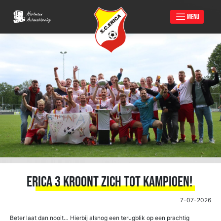
MENU
Skip
to
content
Erica 3 kroont zich tot kampioen!
7-07-2026
Beter laat dan nooit… Hierbij alsnog een terugblik op een prachtig