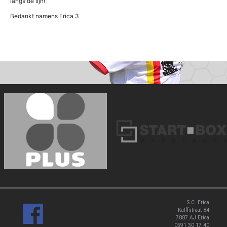
langs de lijn!
Bedankt namens Erica 3
‹
›
S.C. Erica
Kalffstraat 84
7887 AJ Erica
0591 30 17 40