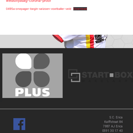
wedstrijddag-corona-proof
0495a-onepager-begin-seizoen-voetballer-veld
Download
‹
›
S.C. Erica
Kalffstraat 84
7887 AJ Erica
0591 30 17 40