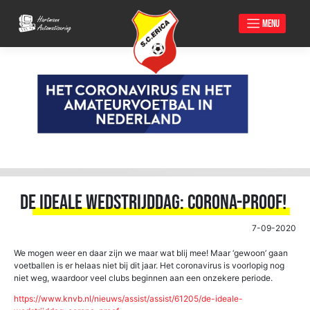
MENU
Skip
to
content
DE IDEALE WEDSTRIJDDAG: CORONA-PROOF!
7-09-2020
We mogen weer en daar zijn we maar wat blij mee! Maar ‘gewoon’ gaan
voetballen is er helaas niet bij dit jaar. Het coronavirus is voorlopig nog
niet weg, waardoor veel clubs beginnen aan een onzekere periode.
https://www.knvb.nl/nieuws/assist/assist/61205/de-ideale-