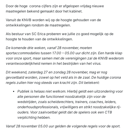
Door de hoge corona cijfers zijn er afgelopen vrijdag nieuwe
maatregelen bekend gemaakt door het kabinet.
Vanuit de KNVB worden wij op de hoogte gehouden van de
ontwikkelingen rondom de maatregelen.
Als bestuur van SC Erica proberen we jullie zo goed mogelijk op de
hoogte te houden van de ontwikkelingen.
De komende drie weken, vanaf 28 november, moeten
sportaccommodaties tussen 17.00 – 05.00 uur dicht zijn. Een harde klap
voor onze sport, maar samen met de verenigingen zal de KNVB wederom
verantwoordelijkheid nemen in het bestrijden van het virus.
Dit weekend, zaterdag 27 en zondag 28 november, mag er nog
gevoetbald
worden, zowel op het veld als in de zaal. De huidige corona
regels zullen hier nog steeds van kracht zijn. Dit betekent:
Publiek is helaas niet welkom. Hierbij geldt een uitzondering voor
alle personen die functioneel noodzakelijk zijn voor de
wedstrijden, zoals scheidsrechters, trainers, coaches, leiders,
onderhoudsprofessionals, vrijwilligers en strikt noodzakelijke rij-
ouders. Voor zaalvoetbal geldt dat de spelers ook een CTB
verplichting hebben.
Vanaf 28 november 05.00 uur gelden de volgende regels voor de sport.