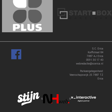
‹
›
S.C. Erica
Kalffstraat 84
7887 AJ Erica
0591 30 17 40
webredactie@scerica.nl
Parkeergelegenheid:
Veenschapswijk 25 7887 TZ
Erica
&
&