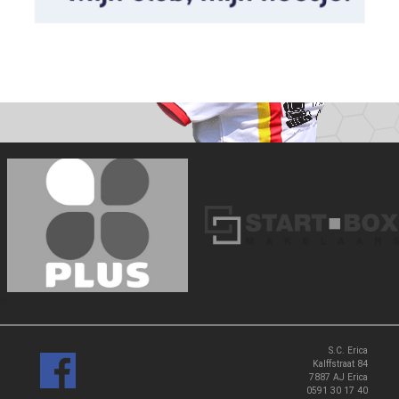
‹
›
S.C. Erica
Kalffstraat 84
7887 AJ Erica
0591 30 17 40