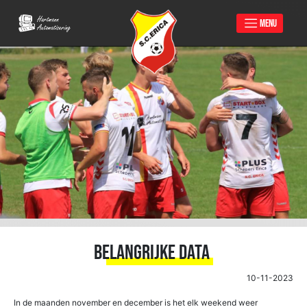
MENU
Skip
to
content
Belangrijke data
10-11-2023
In de maanden november en december is het elk weekend weer