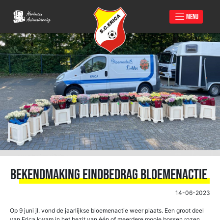
MENU
Skip
to
content
Bekendmaking eindbedrag bloemenactie
14-06-2023
Op 9 juni jl. vond de jaarlijkse bloemenactie weer plaats. Een groot deel
van Erica kwam in het bezit van één of meerdere mooie bossen rozen.