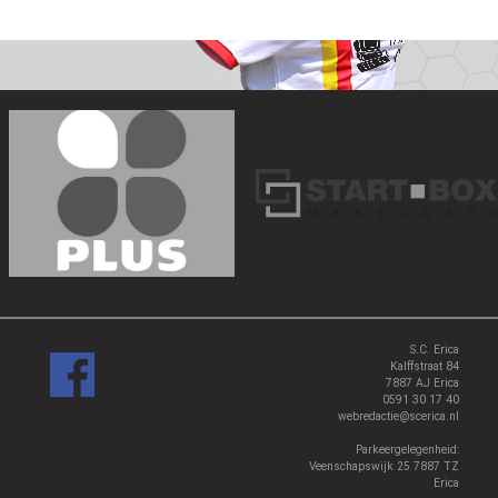
‹
›
S.C. Erica
Kalffstraat 84
7887 AJ Erica
0591 30 17 40
webredactie@scerica.nl
Parkeergelegenheid:
Veenschapswijk 25 7887 TZ
Erica