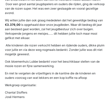
Door een groot aantal jeugdspelers en ouders die rijden, ging de verkoop
van de rozen super. Het was een zeer geslaagde en vooral gezellige
avond.
Wij willen jullie dan ook graag mededelen dat het geweldige bedrag van
€3.376,00
is opgehaald door onze jeugdleden. Waar dit bedrag dit jaar
aan besteed gaat worden, zal het jeugdbestuur zich over buigen.
Verkopende jongens en meisjes…… dit hebben jullie toch maar mooi
gefikst met elkaar.
Alle kinderen die rozen verkocht hebben en rijdende ouders, dikke pluim
voor jullie en via deze weg nogmaals bedankt. Zonder jullie was dit niet
mogelijk geweest.
Ook bloemenhuis Lubbe bedankt voor het beschikbaar stellen van de
mooie rozen en fijne samenwerking.
En niet te vergeten de vrijwilligers in de kantine die de kinderen en
ouders voorzag van wat lekkers en een kop koffie na afloop
Werkgroep organisatie:
Chantal Stoffers
José Hermans