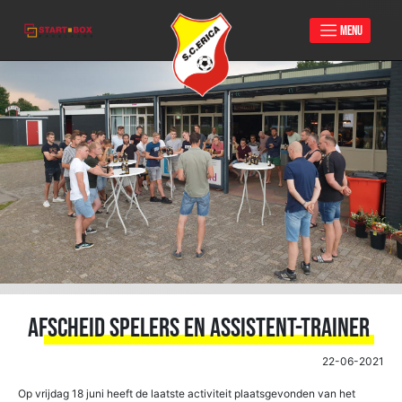
MENU
Skip
to
content
Afscheid spelers en assistent-trainer
22-06-2021
Op vrijdag 18 juni heeft de laatste activiteit plaatsgevonden van het