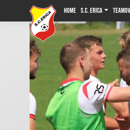
Skip
Home
S.C. Erica
Teamov
to
content