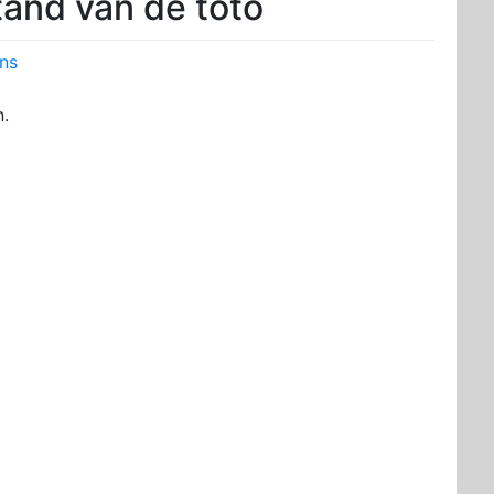
tand van de toto
ns
n.